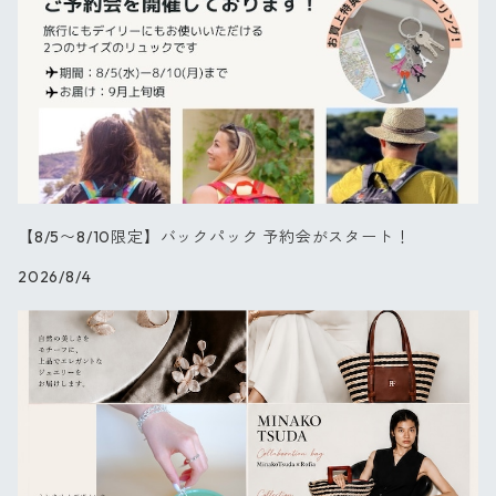
キーリング
ブーケ
パレット
【NEW】チューリップ
ブラックフラワー
【8/5〜8/10限定】バックパック 予約会がスタート！
2026/8/4
ダリア
バード
キャット
スプリング