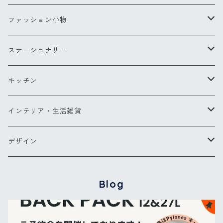
Sサイズ
コンパクトブラシ
リングXS(ナノ)
ファッション小物
Lサイズ
チークブラシ
リングS
スカーフ
ステーショナリー
ミラー
リングM
バッグ・ポーチ
ペン
キッチン
バッグ
ヘアアクセサリー
ペンダント
お財布・コインケース
ポストカード
キッチンツール
インテリア・生活雑貨
ポーチ
ピアス
メガネケース他
カードケース
エプロン
ブランケット
デザイン
バッグパック
傘
グラス・カトラリー
タオル
【NEW】ウォーターフラワー
Blog
カードケース
バッグ＆ウォレット
その他
コクリコ