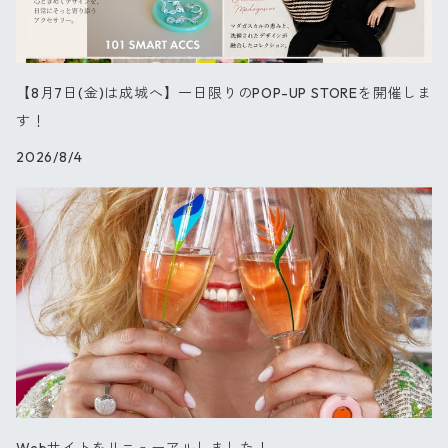
オーキッド
【8月7日(金)は成城へ】一日限りのPOP-UP STOREを開催しま
ブルーパレット
す！
2026/8/4
星の王子さま
PARIS
セレブレーション