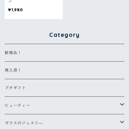
プ
¥1,980
Category
新商品！
再入荷！
プチギフト
ビューティー
ヘアブラシ
ガラスのジュエリ―