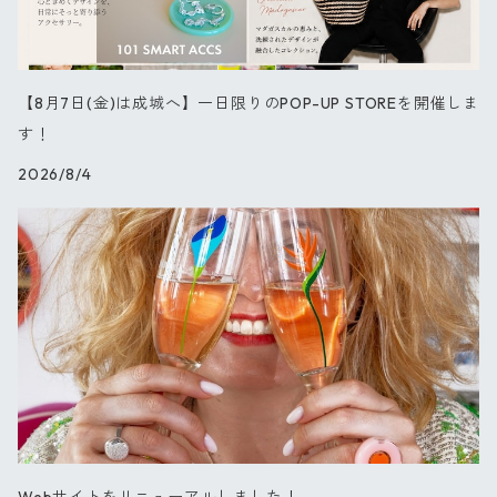
オーキッド
【8月7日(金)は成城へ】一日限りのPOP-UP STOREを開催しま
ブルーパレット
す！
2026/8/4
星の王子さま
PARIS
セレブレーション