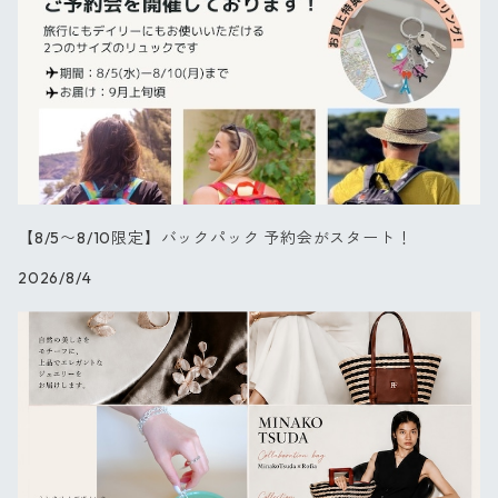
キーリング
ブーケ
パレット
【NEW】チューリップ
ブラックフラワー
【8/5〜8/10限定】バックパック 予約会がスタート！
2026/8/4
ダリア
バード
キャット
スプリング