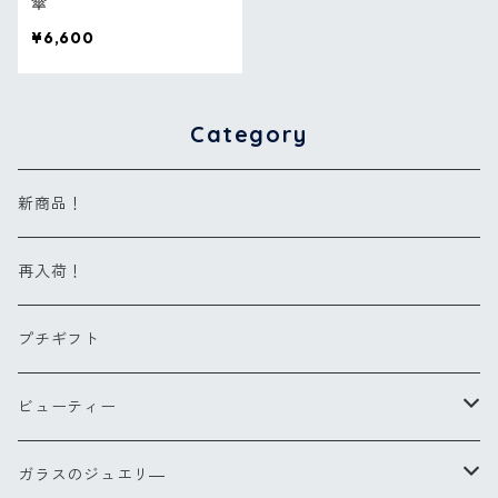
傘
¥6,600
Category
新商品！
再入荷！
プチギフト
ビューティー
ヘアブラシ
ガラスのジュエリ―