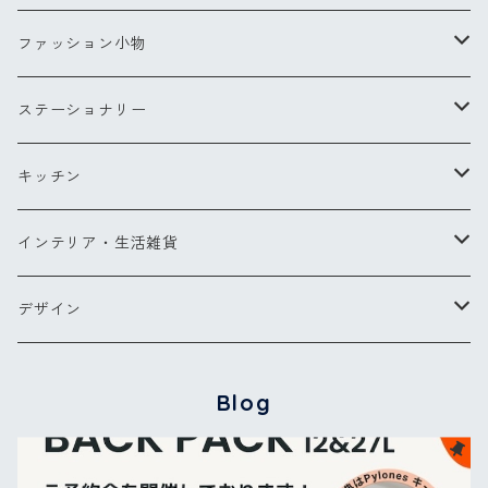
Sサイズ
コンパクトブラシ
リングXS(ナノ)
ファッション小物
Lサイズ
チークブラシ
リングS
スカーフ
ステーショナリー
ミラー
リングM
バッグ・ポーチ
ペン
キッチン
バッグ
ヘアアクセサリー
ペンダント
お財布・コインケース
ポストカード
キッチンツール
インテリア・生活雑貨
ポーチ
ピアス
メガネケース他
カードケース
エプロン
ブランケット
デザイン
バッグパック
傘
グラス・カトラリー
タオル
【NEW】ウォーターフラワー
Blog
カードケース
バッグ＆ウォレット
その他
コクリコ