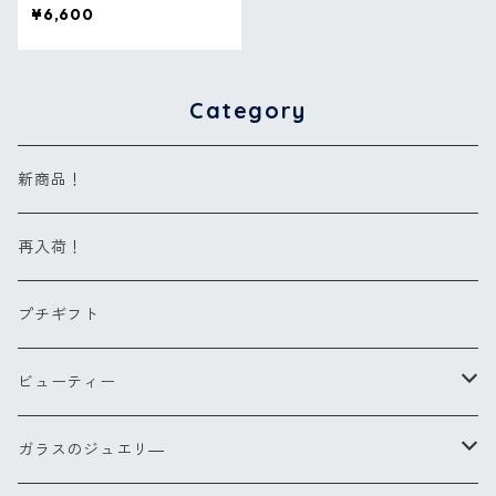
¥6,600
Category
新商品！
再入荷！
プチギフト
ビューティー
ヘアブラシ
ガラスのジュエリ―