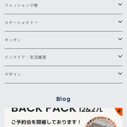
Sサイズ
コンパクトブラシ
リングXS(ナノ)
ファッション小物
Lサイズ
チークブラシ
リングS
スカーフ
ステーショナリー
ミラー
リングM
バッグ・ポーチ
ペン
キッチン
バッグ
ヘアアクセサリー
ペンダント
お財布・コインケース
ポストカード
キッチンツール
インテリア・生活雑貨
ポーチ
ピアス
メガネケース他
カードケース
エプロン
ブランケット
デザイン
バッグパック
傘
グラス・カトラリー
タオル
【NEW】ウォーターフラワー
Blog
カードケース
バッグ＆ウォレット
その他
コクリコ
キーリング
ブーケ