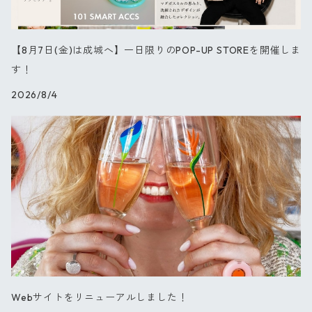
オーキッド
【8月7日(金)は成城へ】一日限りのPOP-UP STOREを開催しま
ブルーパレット
す！
2026/8/4
星の王子さま
PARIS
セレブレーション
Webサイトをリニューアルしました！