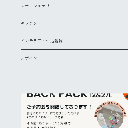
Lサイズ
チークブラシ
リングS
スカーフ
ステーショナリー
ミラー
リングM
バッグ・ポーチ
ペン
キッチン
バッグ
ヘアアクセサリー
ペンダント
お財布・コインケース
ポストカード
キッチンツール
インテリア・生活雑貨
ポーチ
ピアス
メガネケース他
カードケース
エプロン
ブランケット
デザイン
バッグパック
傘
グラス・カトラリー
タオル
【NEW】ウォーターフラワー
カードケース
バッグ＆ウォレット
その他
コクリコ
キーリング
ブーケ
パレット