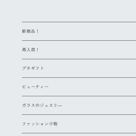
新商品！
再入荷！
プチギフト
ビューティー
ヘアブラシ
ガラスのジュエリ―
Sサイズ
コンパクトブラシ
リングXS(ナノ)
ファッション小物