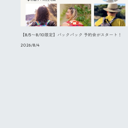
【NEW】チューリップ
ブラックフラワー
【8/5〜8/10限定】バックパック 予約会がスタート！
2026/8/4
ダリア
バード
キャット
スプリング
オーキッド