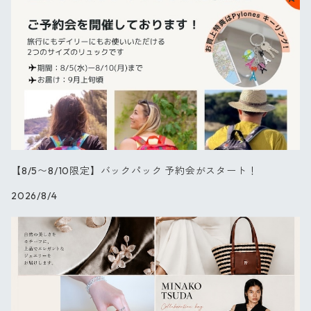
キーリング
ブーケ
パレット
【NEW】チューリップ
ブラックフラワー
【8/5〜8/10限定】バックパック 予約会がスタート！
2026/8/4
ダリア
バード
キャット