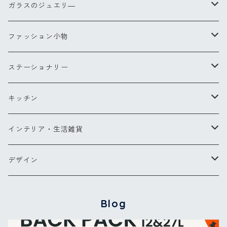
ヘアブラシ
ガラスのジュエリ―
Sサイズ
コンパクトブラシ
リングXS(ナノ)
ファッション小物
Lサイズ
チークブラシ
リングS
スカーフ
ステーショナリー
ミラー
リングM
バッグ・ポーチ
ペン
キッチン
バッグ
ヘアアクセサリー
ペンダント
お財布・コインケース
ポストカード
キッチンツール
インテリア・生活雑貨
ポーチ
ピアス
メガネケース他
カードケース
エプロン
ブランケット
デザイン
バッグパック
傘
グラス・カトラリー
タオル
【NEW】ウォーターフラワー
Blog
カードケース
バッグ＆ウォレット
その他
コクリコ