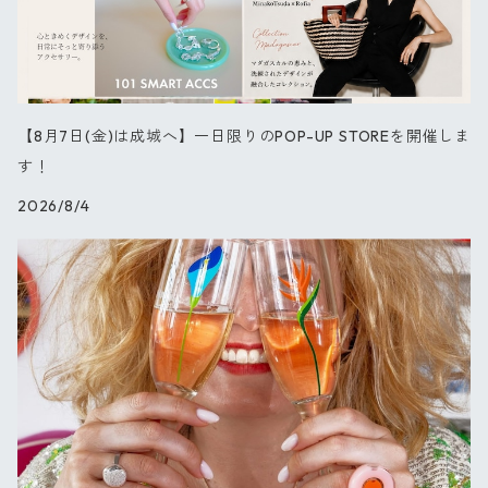
スプリング
オーキッド
【8月7日(金)は成城へ】一日限りのPOP-UP STOREを開催しま
ブルーパレット
す！
2026/8/4
星の王子さま
PARIS
セレブレーション