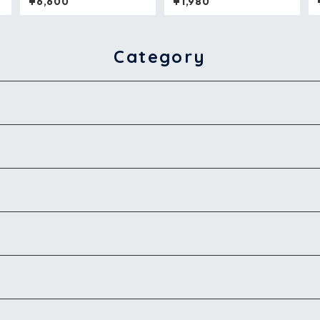
¥6,600
¥1,980
ス
Category