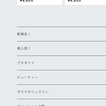
¥6,600
¥6,600
新商品！
再入荷！
プチギフト
ビューティー
ヘアブラシ
ガラスのジュエリ―
Sサイズ