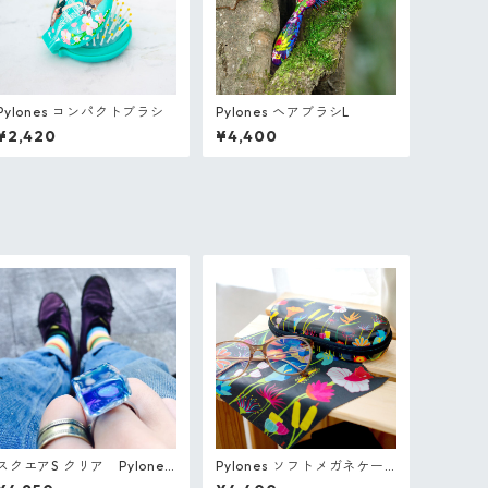
Pylones コンパクトブラシ
Pylones ヘアブラシL
¥2,420
¥4,400
スクエアS クリア Pylones
Pylones ソフトメガネケー
フランス ガラスのリング
ス