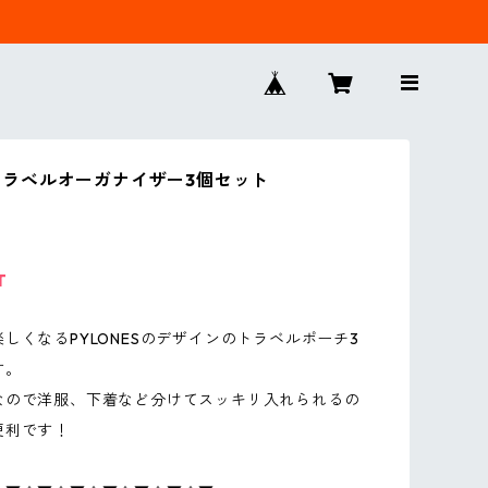
s トラベルオーガナイザー3個セット
T
しくなるPYLONESのデザインのトラベルポーチ3
す。
なので洋服、下着など分けてスッキリ入れられるの
便利です！