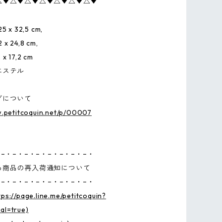
△▼△▼△▼△▼△▼△▼△▼
25 x 32,5 cm,
 x 24,8 cm,
 x 17,2 cm
エステル
グについて
w.petitcoquin.net/p/00007
−・−・−・−・−・−・−・−・
る商品の再入荷通知について
−・−・−・−・−・−・−・−・
tps://page.line.me/petitcoquin?
l=true)