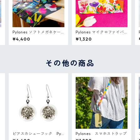
Pylones ソフトメガネケー
Pylones マイクロファイバ
ス
ークロス(メガネ拭き)
¥4,400
¥1,320
その他の商品
s
ピアスカシューフック Pyl
Pylones スマホストラップ
ones フランス ガラスのピア