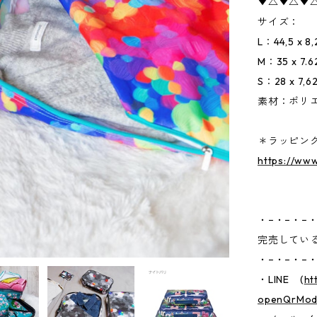
▼△▼△▼
サイズ：
L：44,5 x 8,
M：35 x 7.62
S：28 x 7,62
素材：ポリ
＊ラッピン
https://ww
・−・−・−・
完売してい
・−・−・−・
・LINE (
ht
openQrModa