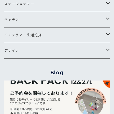
Lサイズ
チークブラシ
リングS
スカーフ
ステーショナリー
ミラー
リングM
バッグ・ポーチ
ペン
キッチン
バッグ
ヘアアクセサリー
ペンダント
お財布・コインケース
ポストカード
キッチンツール
インテリア・生活雑貨
ポーチ
ピアス
メガネケース他
カードケース
エプロン
ブランケット
デザイン
バッグパック
傘
グラス・カトラリー
タオル
【NEW】ウォーターフラワー
Blog
カードケース
バッグ＆ウォレット
その他
コクリコ
キーリング
ブーケ
パレット