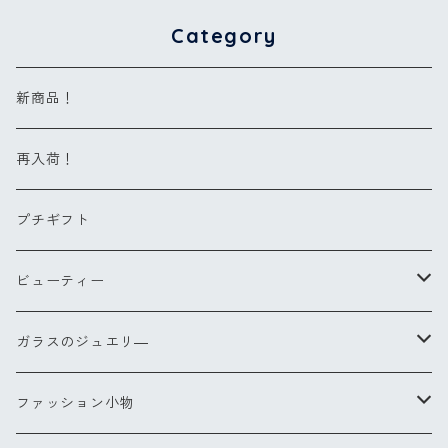
Category
新商品！
再入荷！
プチギフト
ビューティー
ヘアブラシ
ガラスのジュエリ―
Sサイズ
コンパクトブラシ
リングXS(ナノ)
ファッション小物