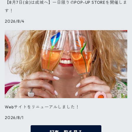
【8月7日(金)は成城へ】一日限りのPOP-UP STOREを開催しま
ブルーパレット
す！
2026/8/4
星の王子さま
PARIS
セレブレーション
Webサイトをリニューアルしました！
2026/8/1