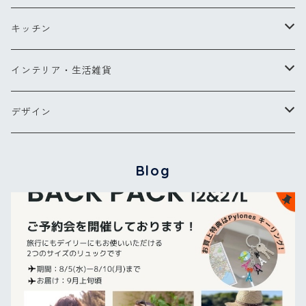
ミラー
リングM
バッグ・ポーチ
ペン
キッチン
バッグ
ヘアアクセサリー
ペンダント
お財布・コインケース
ポストカード
キッチンツール
インテリア・生活雑貨
ポーチ
ピアス
メガネケース他
カードケース
エプロン
ブランケット
デザイン
バッグパック
傘
グラス・カトラリー
タオル
【NEW】ウォーターフラワー
Blog
カードケース
バッグ＆ウォレット
その他
コクリコ
キーリング
ブーケ
パレット