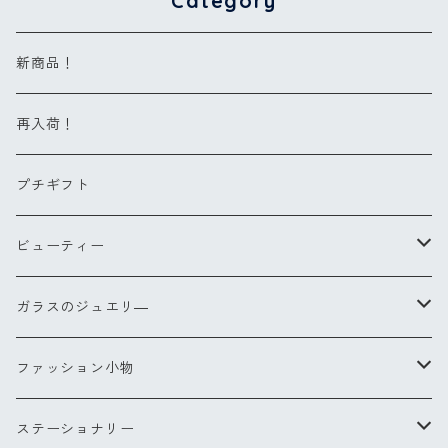
Category
新商品！
再入荷！
プチギフト
ビューティー
ヘアブラシ
ガラスのジュエリ―
Sサイズ
コンパクトブラシ
リングXS(ナノ)
ファッション小物
Lサイズ
チークブラシ
リングS
スカーフ
ステーショナリー