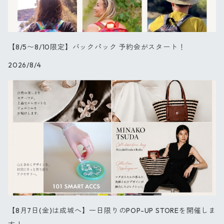
【NEW】チューリップ
ブラックフラワー
【8/5〜8/10限定】バックパック 予約会がスタート！
2026/8/4
ダリア
バード
キャット
スプリング
オーキッド
【8月7日(金)は成城へ】一日限りのPOP-UP STOREを開催しま
ブルーパレット