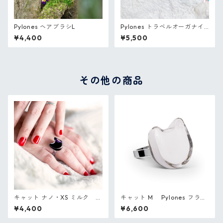
Pylones ヘアブラシL
Pylones トラベルオーガナイ
ザー3個セット
¥4,400
¥5,500
その他の商品
キャット ナノ・XS ミルク P
キャット M Pylones フラン
ylones フランス ガラスのリン
ス ガラスのリング
¥4,400
¥6,600
グ