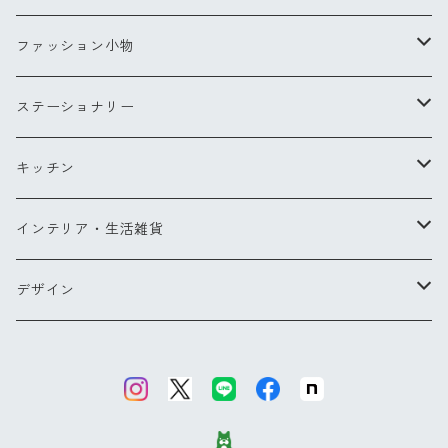
Sサイズ
コンパクトブラシ
リングXS(ナノ)
ファッション小物
Lサイズ
チークブラシ
リングS
スカーフ
ステーショナリー
ミラー
リングM
バッグ・ポーチ
ペン
キッチン
バッグ
ヘアアクセサリー
ペンダント
お財布・コインケース
ポストカード
キッチンツール
インテリア・生活雑貨
ポーチ
ピアス
メガネケース他
カードケース
エプロン
ブランケット
デザイン
バッグパック
傘
グラス・カトラリー
タオル
【NEW】ウォーターフラワー
カードケース
バッグ＆ウォレット
その他
コクリコ