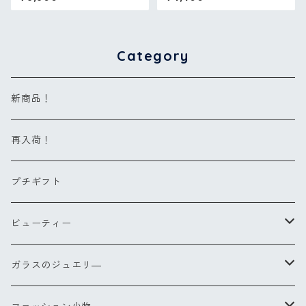
グ
Category
新商品！
再入荷！
プチギフト
ビューティー
ヘアブラシ
ガラスのジュエリ―
Sサイズ