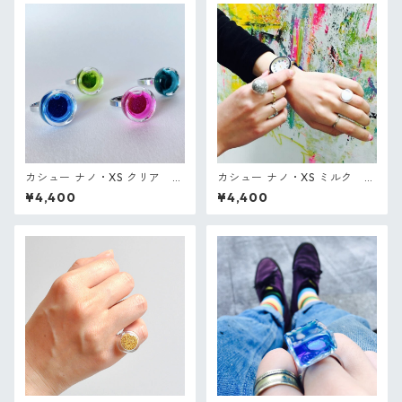
カシュー ナノ・XS クリア P
カシュー ナノ・XS ミルク P
ylones フランス ガラスのリン
ylones フランス ガラスのリン
¥4,400
¥4,400
グ
グ