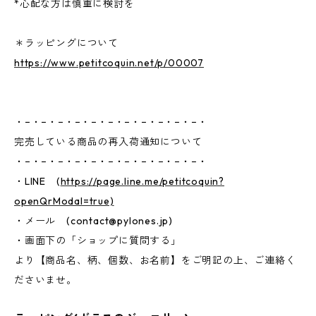
*心配な方は慎重に検討を
＊ラッピングについて
https://www.petitcoquin.net/p/00007
・−・−・−・−・−・−・−・−・−・−・−・
完売している商品の再入荷通知について
・−・−・−・−・−・−・−・−・−・−・−・
・LINE (
https://page.line.me/petitcoquin?
openQrModal=true)
・メール (
contact@pylones.jp
)
・画面下の「ショップに質問する」
より【商品名、柄、個数、お名前】をご明記の上、ご連絡く
ださいませ。