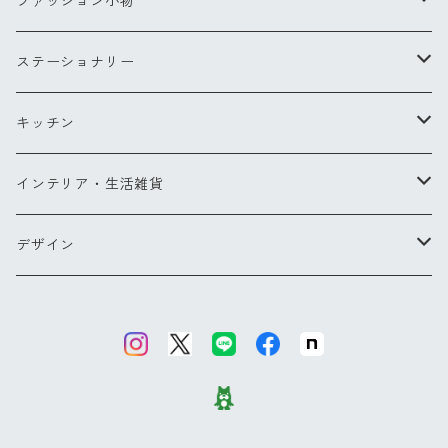
コンパクトブラシ
リングXS(ナノ)
ファッション小物
Lサイズ
チークブラシ
リングS
スカーフ
ステーショナリー
ミラー
リングM
バッグ・ポーチ
ペン
キッチン
バッグ
ヘアアクセサリー
ペンダント
お財布・コインケース
ポストカード
キッチンツール
インテリア・生活雑貨
ポーチ
ピアス
メガネケース他
カードケース
エプロン
ブランケット
デザイン
バッグパック
傘
グラス・カトラリー
タオル
【NEW】ウォーターフラワー
カードケース
バッグ＆ウォレット
その他
コクリコ
キーリング
ブーケ