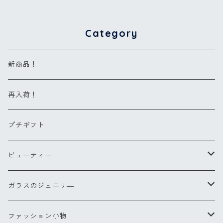
Category
新商品！
再入荷！
プチギフト
ビューティー
ヘアブラシ
ガラスのジュエリ―
Sサイズ
コンパクトブラシ
リングXS(ナノ)
ファッション小物