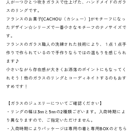
人が一つひとつ吹きガラスで仕上げた、ハンドメイドのガラ
スのリングです。
フランスのお菓子[CACHOU（カシュー）]がモチーフになっ
たデザイン☆シリーズで一番小さなモチーフのナノサイズで
す。
フランスのガラス職人の洗練された技術により、１点１点手
作りで作られているので手作りならではの温もりを感じられ
ます♪
小さいながら存在感が大きくお洒落のポイントにもなってく
れそう！他のガラスのリングとコーディネイトするのもおす
すめです！
【ガラスのジュエリーについてご確認ください】
・リングの幅は3㎜と5㎜の2種類ございます。入荷時期によ
り異なりますので、ご指定いただけません。
・入荷時期によりパッケージは専用巾着と専用BOXのどちら