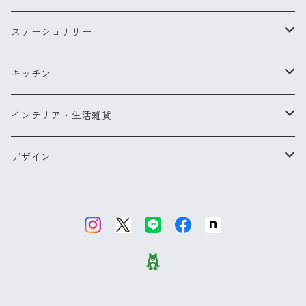
Lサイズ
チークブラシ
リングS
スカーフ
ステーショナリー
ミラー
リングM
バッグ・ポーチ
ペン
キッチン
バッグ
ヘアアクセサリー
ペンダント
お財布・コインケース
ポストカード
キッチンツール
インテリア・生活雑貨
ポーチ
ピアス
メガネケース他
カードケース
エプロン
ブランケット
デザイン
バッグパック
傘
グラス・カトラリー
タオル
【NEW】ウォーターフラワー
カードケース
バッグ＆ウォレット
その他
コクリコ
キーリング
ブーケ