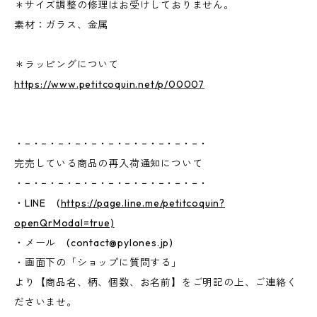
＊サイズ調整の修理はお受けしておりません。
素材：ガラス、金属
＊ラッピングについて
https://www.petitcoquin.net/p/00007
・−・−・−・−・−・−・−・−・−・−・−・
完売している商品の再入荷通知について
・−・−・−・−・−・−・−・−・−・−・−・
・LINE (
https://page.line.me/petitcoquin?
openQrModal=true)
・メール (
contact@pylones.jp
)
・画面下の「ショップに質問する」
より【商品名、柄、個数、お名前】をご明記の上、ご連絡く
ださいませ。