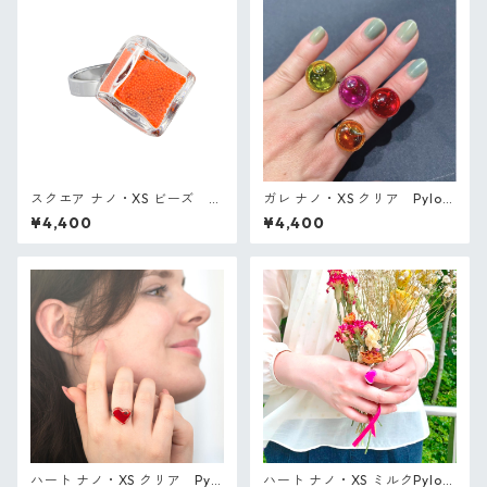
スクエア ナノ・XS ビーズ P
ガレ ナノ・XS クリア Pylon
ylones フランス ガラスのリン
es フランス ガラスのリング
¥4,400
¥4,400
グ
ハート ナノ・XS クリア Pylo
ハート ナノ・XS ミルクPylon