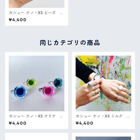
カシュー ナノ・XS ビーズ P
ylones フランス ガラスのリン
¥4,400
グ
同じカテゴリの商品
カシュー ナノ・XS クリア P
カシュー ナノ・XS ミルク P
ylones フランス ガラスのリン
ylones フランス ガラスのリン
¥4,400
¥4,400
グ
グ