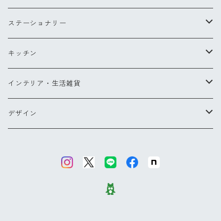
Lサイズ
チークブラシ
リングS
スカーフ
ステーショナリー
ミラー
リングM
バッグ・ポーチ
ペン
キッチン
バッグ
ヘアアクセサリー
ペンダント
お財布・コインケース
ポストカード
キッチンツール
インテリア・生活雑貨
ポーチ
ピアス
メガネケース他
カードケース
エプロン
ブランケット
デザイン
バッグパック
傘
グラス・カトラリー
タオル
【NEW】ウォーターフラワー
カードケース
バッグ＆ウォレット
その他
コクリコ
キーリング
ブーケ