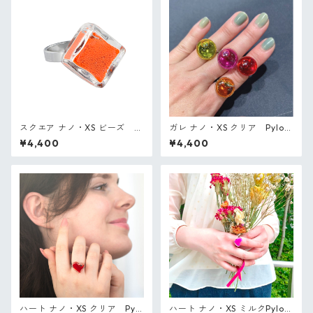
スクエア ナノ・XS ビーズ P
ガレ ナノ・XS クリア Pylon
ylones フランス ガラスのリン
es フランス ガラスのリング
¥4,400
¥4,400
グ
ハート ナノ・XS クリア Pylo
ハート ナノ・XS ミルクPylon