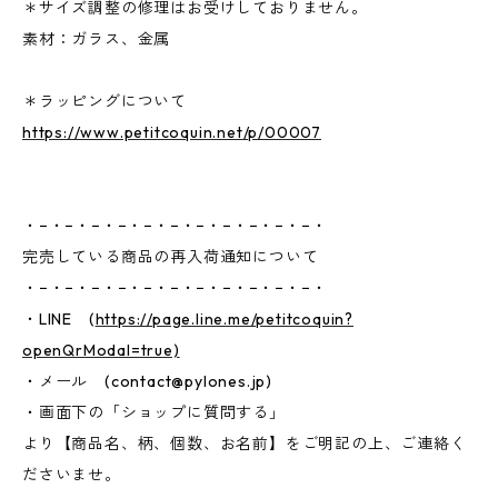
＊サイズ調整の修理はお受けしておりません。
素材：ガラス、金属
＊ラッピングについて
https://www.petitcoquin.net/p/00007
・−・−・−・−・−・−・−・−・−・−・−・
完売している商品の再入荷通知について
・−・−・−・−・−・−・−・−・−・−・−・
・LINE (
https://page.line.me/petitcoquin?
openQrModal=true)
・メール (
contact@pylones.jp
)
・画面下の「ショップに質問する」
より【商品名、柄、個数、お名前】をご明記の上、ご連絡く
ださいませ。