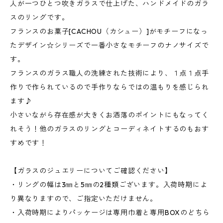
人が一つひとつ吹きガラスで仕上げた、ハンドメイドのガラ
スのリングです。
フランスのお菓子[CACHOU（カシュー）]がモチーフになっ
たデザイン☆シリーズで一番小さなモチーフのナノサイズで
す。
フランスのガラス職人の洗練された技術により、１点１点手
作りで作られているので手作りならではの温もりを感じられ
ます♪
小さいながら存在感が大きくお洒落のポイントにもなってく
れそう！他のガラスのリングとコーディネイトするのもおす
すめです！
【ガラスのジュエリーについてご確認ください】
・リングの幅は3㎜と5㎜の2種類ございます。入荷時期によ
り異なりますので、ご指定いただけません。
・入荷時期によりパッケージは専用巾着と専用BOXのどちら