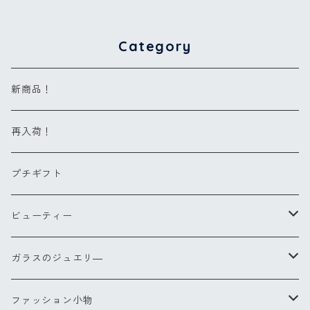
Category
新商品！
再入荷！
プチギフト
ビューティー
ヘアブラシ
ガラスのジュエリ―
Sサイズ
コンパクトブラシ
リングXS(ナノ)
ファッション小物