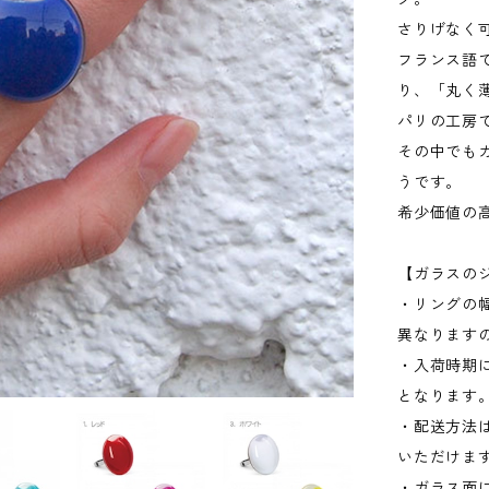
さりげなく
フランス語で
り、「丸く
パリの工房
その中でも
うです。
希少価値の
【ガラスの
・リングの
異なります
・入荷時期
となります
・配送方法
いただけま
・ガラス面