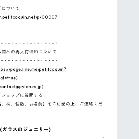
グについて
w.petitcoquin.net/p/00007
−・−・−・−・−・−・−・−・
る商品の再入荷通知について
−・−・−・−・−・−・−・−・
tps://page.line.me/petitcoquin?
l=true)
contact@pylones.jp
)
「ショップに質問する」
名、柄、個数、お名前】をご明記の上、ご連絡くだ
(ガラスのジュエリー)