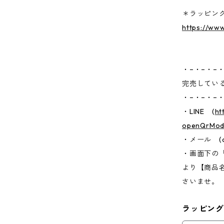
＊ラッピン
https://ww
・−・−・−・
完売してい
・−・−・−・
・LINE (
ht
openQrModa
・メール (
・画面下の
より【商品
さいませ。
ラッピング