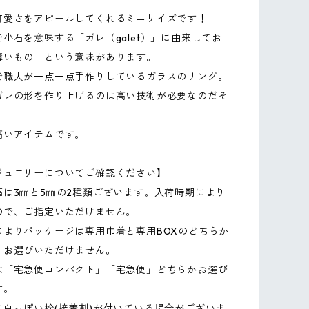
可愛さをアピールしてくれるミニサイズです！
小石を意味する「ガレ（galet）」に由来してお
薄いもの」という意味があります。
で職人が一点一点手作りしているガラスのリング。
ガレの形を作り上げるのは高い技術が必要なのだそ
高いアイテムです。
ジュエリーについてご確認ください】
幅は3㎜と5㎜の2種類ございます。入荷時期により
ので、ご指定いただけません。
によりパッケージは専用巾着と専用BOXのどちらか
。お選びいただけません。
は「宅急便コンパクト」「宅急便」どちらかお選び
す。
に白っぽい栓(接着剤)が付いている場合がございま