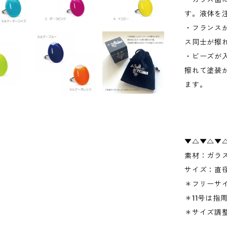
す。液体を
・フランス
ス同士が擦
・ビーズが
擦れて塗装
ます。
▼△▼△▼
素材：ガラ
サイズ：直径
＊フリーサイ
＊11号は指周
＊サイズ調