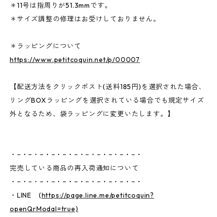
＊11号は指周りが51.3mmです。
＊サイズ調整の修理はお受けしておりません。
＊ラッピングについて
https://www.petitcoquin.net/p/00007
【配送方法をクリックポスト(送料185円)を選択された場合、
リングBOXラッピングを選択されている場合でも規定サイズ
外となるため、袋ラッピングに変更いたします。】
・−・−・−・−・−・−・−・−・−・−・−・
完売している商品の再入荷通知について
・−・−・−・−・−・−・−・−・−・−・−・
・LINE (
https://page.line.me/petitcoquin?
openQrModal=true)