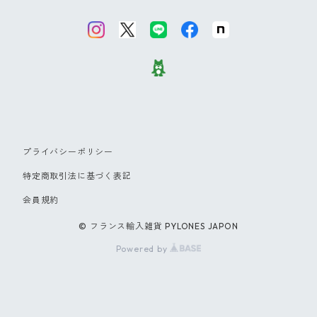
傘
グラス・カトラリー
タオル
【NEW】ウォーターフラワー
カードケース
バッグ＆ウォレット
その他
コクリコ
キーリング
ブーケ
パレット
プライバシーポリシー
【NEW】チューリップ
特定商取引法に基づく表記
会員規約
ブラックフラワー
© フランス輸入雑貨 PYLONES JAPON
Powered by
ダリア
バード