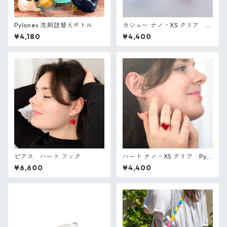
Pylones 洗剤詰替えボトル
カシュー ナノ・XS クリア P
ylones フランス ガラスのリン
¥4,180
¥4,400
グ
ピアス ハート フック
ハート ナノ・XS クリア Pylo
nes フランス ガラスのリング
¥6,600
¥4,400