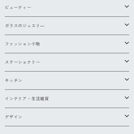
ビューティー
ヘアブラシ
ガラスのジュエリ―
Sサイズ
コンパクトブラシ
リングXS(ナノ)
ファッション小物
Lサイズ
チークブラシ
リングS
スカーフ
ステーショナリー
ミラー
リングM
バッグ・ポーチ
ペン
キッチン
バッグ
ヘアアクセサリー
ペンダント
お財布・コインケース
ポストカード
キッチンツール
インテリア・生活雑貨
ポーチ
ピアス
メガネケース他
カードケース
エプロン
ブランケット
デザイン
バッグパック